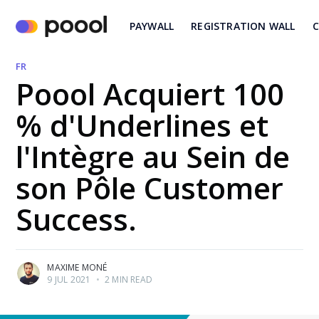
PAYWALL
REGISTRATION WALL
C
FR
Poool Acquiert 100
% d'Underlines et
l'Intègre au Sein de
son Pôle Customer
Success.
MAXIME MONÉ
9 JUL 2021
•
2 MIN READ